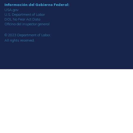
Información del Gobierno Federal:
USA.gov
U.S. Department of Labor
DOL No Fear Act Data
Oficina del inspector general
© 2023 Department of Labor.
All rights reserved.