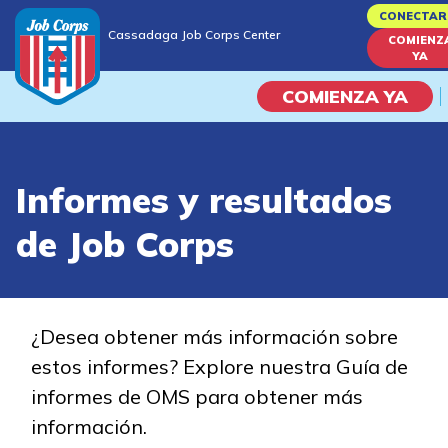
Skip
CONECTAR
Cassadaga Job Corps Center
to
COMIENZ
Cassadaga Job Corps Center
YA
main
content
COMIENZA YA
Programas
Informes y resultados
Vida En El Campus Universita
de Job Corps
Habilidades académicas
Viaje de la carrera
¿Desea obtener más información sobre
estos informes? Explore nuestra Guía de
Estudiar
informes de OMS para obtener más
información.
Programas de Entrenamient