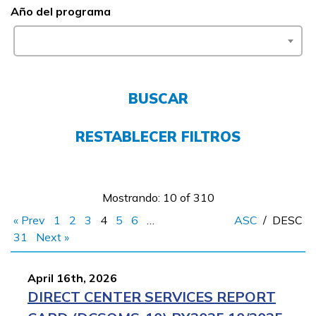
Año del programa
FAQs
English
BUSCAR
CONECTARSE
RESTABLECER FILTROS
COMIENZA YA
Mostrando: 10 of 310
« Prev
1
2
3
4
5
6
…
ASC
/
DESC
31
Next »
April 16th, 2026
DIRECT CENTER SERVICES REPORT